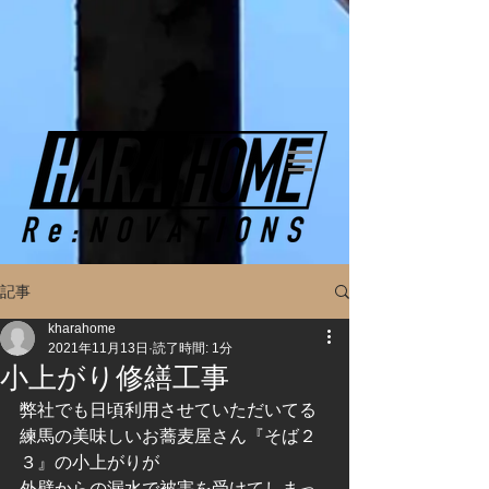
記事
kharahome
2021年11月13日
読了時間: 1分
小上がり修繕工事
弊社でも日頃利用させていただいてる
練馬の美味しいお蕎麦屋さん『そば２
３』の小上がりが
外壁からの漏水で被害を受けてしまっ