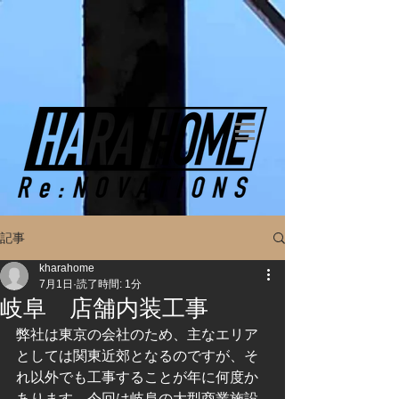
記事
kharahome
7月1日
読了時間: 1分
岐阜 店舗内装工事
弊社は東京の会社のため、主なエリア
としては関東近郊となるのですが、そ
れ以外でも工事することが年に何度か
あります。今回は岐阜の大型商業施設