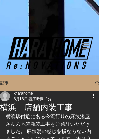
記事
kharahome
6月16日
読了時間: 1分
横浜 店舗内装工事
横浜駅付近にある今流行りの麻辣湯屋
さんの内装新装工事をご発注いただき
ました。 麻辣湯の感じを損なわない内
装のまとまりになっています。 実は麻