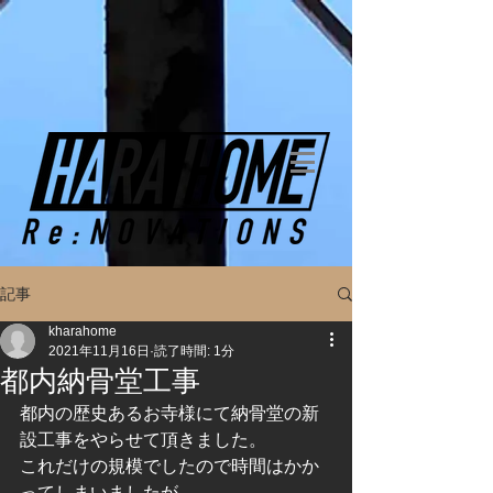
記事
kharahome
2021年11月16日
読了時間: 1分
都内納骨堂工事
都内の歴史あるお寺様にて納骨堂の新
設工事をやらせて頂きました。
これだけの規模でしたので時間はかか
ってしまいましたが、