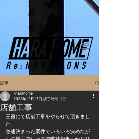
記事
kharahome
2022年12月17日
読了時間: 1分
店舗工事
三宿にて店舗工事をやらせて頂きまし
た。
急遽決まった案件でいろいろ決めなが
らの施工でしたので弊社担当もかなり