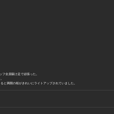
ッフ全員駆け足で頑張った。
た。
まると満開の桜がきれいにライトアップされていました。