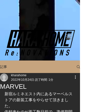
記事
kharahome
2022年10月24日
読了時間: 1分
MARVEL
新宿ルミネエスト内にあるマーベルス
トアの新装工事をやらせて頂きまし
た。
依頼来たのが着工数日前で、準備期間